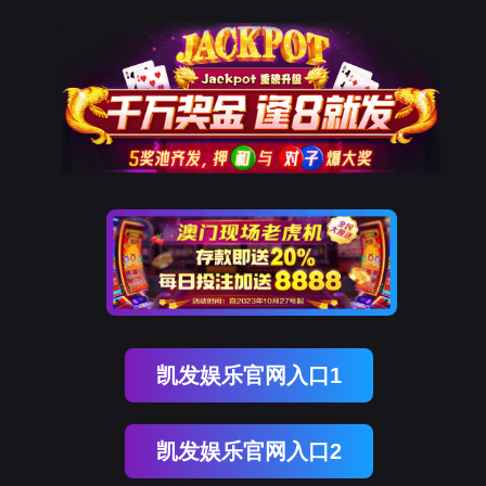
凯发娱乐官网入口1
凯发娱乐官网入口2