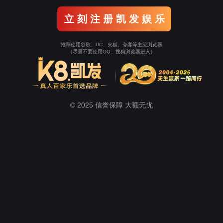
立 刻 注 册 凯 发 娱 乐
推荐使用谷歌、UC、火狐、夸客等主流浏览器
（尽量不要使用QQ、搜狗浏览器进入）
© 2025 信誉保障 大额无忧