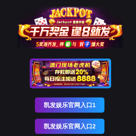
凯发娱乐官网入口1
凯发娱乐官网入口2