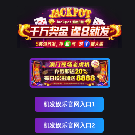
凯发娱乐官网入口1
凯发娱乐官网入口2