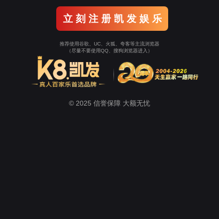
立 刻 注 册 凯 发 娱 乐
推荐使用谷歌、UC、火狐、夸客等主流浏览器
（尽量不要使用QQ、搜狗浏览器进入）
© 2025 信誉保障 大额无忧