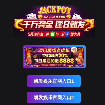
网站
走进918博天堂
新闻中心
918博天堂新闻
行业